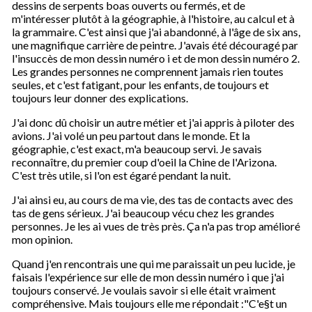
dessins de serpents boas ouverts ou fermés, et de
m'intéresser plutôt à la géographie, à l'histoire, au calcul et à
la grammaire. C'est ainsi que j'ai abandonné, à l'âge de six ans,
une magnifique carrière de peintre. J'avais été découragé par
l'insuccès de mon dessin numéro i et de mon dessin numéro 2.
Les grandes personnes ne comprennent jamais rien toutes
seules, et c'est fatigant, pour les enfants, de toujours et
toujours leur donner des explications.
J'ai donc dû choisir un autre métier et j'ai appris à piloter des
avions. J'ai volé un peu partout dans le monde. Et la
géographie, c'est exact, m'a beaucoup servi. Je savais
reconnaître, du premier coup d'oeil la Chine de l'Arizona.
C'est très utile, si l'on est égaré pendant la nuit.
J'ai ainsi eu, au cours de ma vie, des tas de contacts avec des
tas de gens sérieux. J'ai beaucoup vécu chez les grandes
personnes. Je les ai vues de très près. Ça n'a pas trop amélioré
mon opinion.
Quand j'en rencontrais une qui me paraissait un peu lucide, je
faisais l'expérience sur elle de mon dessin numéro i que j'ai
toujours conservé. Je voulais savoir si elle était vraiment
compréhensive. Mais toujours elle me répondait :"C'e§t un